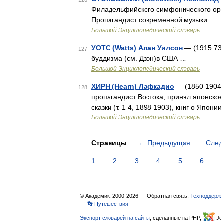
126
Филадельфийского симфонического орк
Пропагандист современной музыки …
Большой Энциклопедический словарь
УОТС (Watts) Алан Уилсон
— (1915 73
127
буддизма (см. Дзэн)в США …
Большой Энциклопедический словарь
ХИРН (Hearn) Лафкадио
— (1850 1904)
128
пропагандист Востока, принял японско
сказки (т. 1 4, 1898 1903), книг о Япон
Большой Энциклопедический словарь
Страницы
←
Предыдущая
Сле
1
2
3
4
5
6
© Академик, 2000-2026
Обратная связь:
Техподдерж
👣 Путешествия
Экспорт словарей на сайты
, сделанные на PHP,
Jo