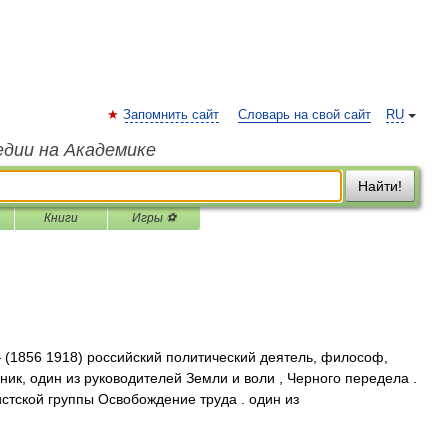
Запомнить сайт
Словарь на свой сайт
RU
едии на Академике
Найти!
Книги
Игры ⚽
(1856 1918) российский политический деятель, философ,
ик, один из руководителей Земли и воли , Черного передела .
истской группы Освобождение труда . один из