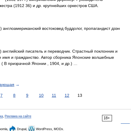
естра (1912 36) и др. крупнейших оркестров США.
) англоамериканский востоковед буддолог, пропагандист дзэн
 английский писатель и переводчик. Страстный поклонник и
е имя и гражданство. Автор сборника Японские волшебные
ии ( В призрачной Японии , 1904, и др.) …
дующая
→
7
8
9
10
11
12
13
ка
,
Реклама на сайте
18+
omla,
Drupal,
WordPress, MODx.