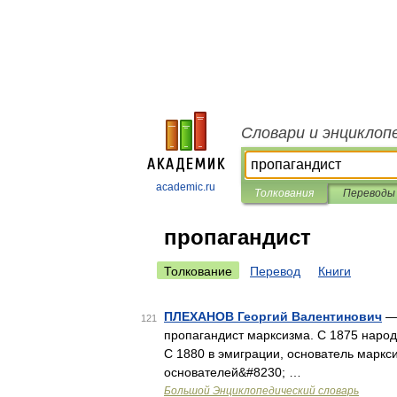
Словари и энциклоп
academic.ru
Толкования
Переводы
пропагандист
Толкование
Перевод
Книги
ПЛЕХАНОВ Георгий Валентинович
— 
121
пропагандист марксизма. С 1875 народн
С 1880 в эмиграции, основатель маркс
основателей&#8230; …
Большой Энциклопедический словарь