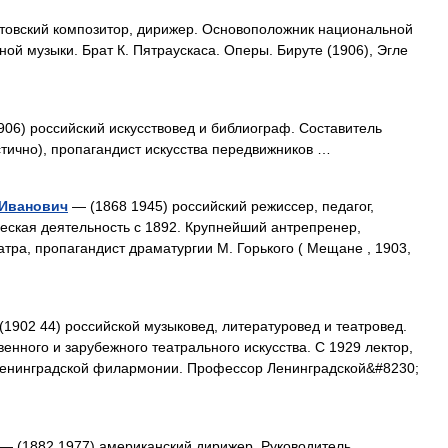
товский композитор, дирижер. Основоположник национальной
ой музыки. Брат К. Пятраускаса. Оперы. Бируте (1906), Эгле
06) российский искусствовед и библиограф. Составитель
стично), пропагандист искусства передвижников …
Иванович
— (1868 1945) российский режиссер, педагог,
ческая деятельность с 1892. Крупнейший антрепренер,
тра, пропагандист драматургии М. Горького ( Мещане , 1903,
1902 44) российской музыковед, литературовед и театровед.
енного и зарубежного театрального искусства. С 1929 лектор,
Ленинградской филармонии. Профессор Ленинградской&#8230;
— (1882 1977) американский дирижер. Руководитель