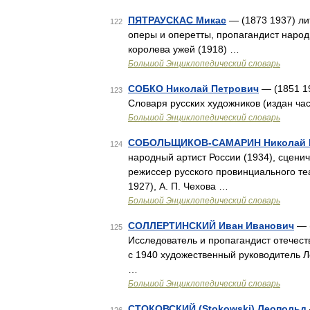
ПЯТРАУСКАС Микас
— (1873 1937) ли
122
оперы и оперетты, пропагандист народн
королева ужей (1918) …
Большой Энциклопедический словарь
СОБКО Николай Петрович
— (1851 19
123
Словаря русских художников (издан ча
Большой Энциклопедический словарь
СОБОЛЬЩИКОВ-САМАРИН Николай 
124
народный артист России (1934), сцени
режиссер русского провинциального теа
1927), А. П. Чехова …
Большой Энциклопедический словарь
СОЛЛЕРТИНСКИЙ Иван Иванович
— (
125
Исследователь и пропагандист отечеств
с 1940 художественный руководитель 
…
Большой Энциклопедический словарь
СТОКОВСКИЙ (Stokowski) Леопольд